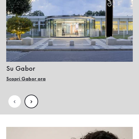
Su Gabor
So
Scopri Gabor ora
Sc