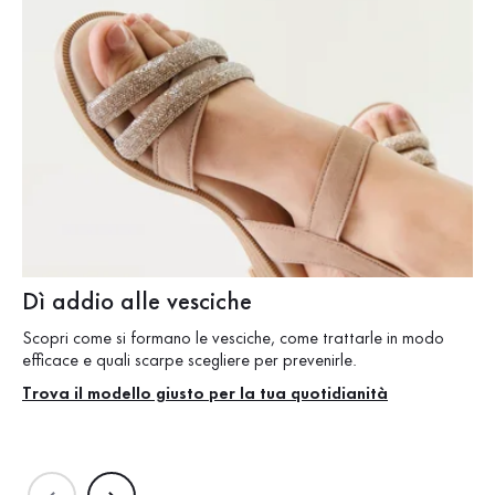
Dì addio alle vesciche
T
Scopri come si formano le vesciche, come trattarle in modo
Te
efficace e quali scarpe scegliere per prevenirle.
moc
co
Trova il modello giusto per la tua quotidianità
Sc