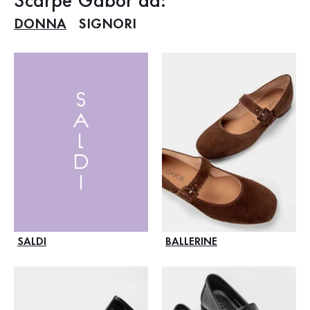
Shop online Gabor ufficiale
Scarpe Gabor da:
DONNA
SIGNORI
SALDI
SALDI
BALLERINE