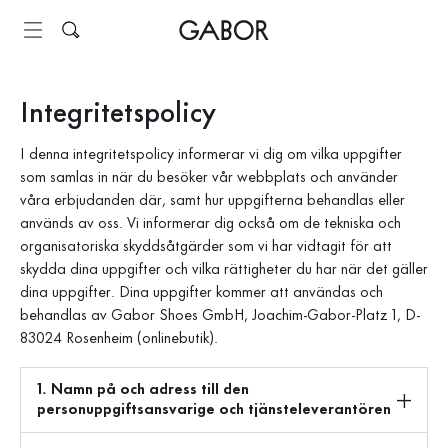
Innehållsförteckning
Integritetspolicy
Till huvudinnehåll
Till innehållsförteckning
Till huvudnavigation
Integritetspolicy
I denna integritetspolicy informerar vi dig om vilka uppgifter
som samlas in när du besöker vår webbplats och använder
våra erbjudanden där, samt hur uppgifterna behandlas eller
används av oss. Vi informerar dig också om de tekniska och
organisatoriska skyddsåtgärder som vi har vidtagit för att
skydda dina uppgifter och vilka rättigheter du har när det gäller
dina uppgifter. Dina uppgifter kommer att användas och
behandlas av Gabor Shoes GmbH, Joachim-Gabor-Platz 1, D-
83024 Rosenheim (onlinebutik).
1. Namn på och adress till den
personuppgiftsansvarige och tjänsteleverantören